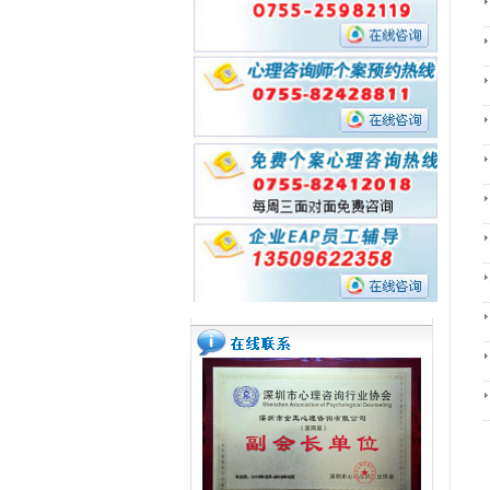
式成立
误导学员报名事件
【金玉心理】17年心理咨询师职业规
划指导讲座--为您的心理咨询师成长
【金玉心理】2017年3月30日 朋辈
之路导航
案例督导提问训练中
【深职训】深圳金玉心理咨询师培训
2017年5月国考考前辅导课程已全面
启动