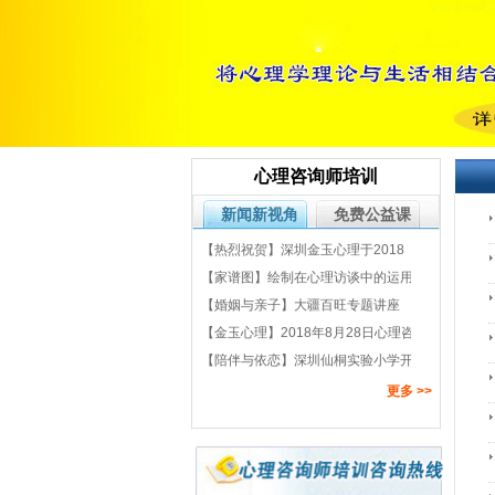
喜报 金玉心理--2024年5月心理咨询
基础项目培训考核捷报&精彩回顾
【金玉心理】心理咨询培训第265期
新班于2024年3月24日开班啦～～
【金玉心理】2022第二十一期团体
督导及提问训练 做为真实来访者的体
【金玉心理】2022年心理咨询师培
验与思考 学员学后感想
训第258期新班于2022年7月17日开
来听听金玉心理翟老师如何谈亲子关
心理咨询师培训
班啦！！！
系的建立
2019年5月中国科学院心理研究所心
理咨询综合考试（深圳考点）圆满结
金玉心理的2018~~
新闻新视角
免费公益课
束
【热烈祝贺】深圳金玉心理于2018
中科院心理咨询培训首次综合考试新
【家谱图】绘制在心理访谈中的运用
闻稿件评比荣获一等奖
深心协 心理咨询师技能成长专业委员
【婚姻与亲子】大疆百旺专题讲座
会
【金玉心理】2018年8月28日心理咨
询师技能成长专业委员会 《昆达里尼
【陪伴与依恋】深圳仙桐实验小学开
静心》训练
学典礼送给一年级新生家长们的一份
【金玉心理】伴侣性咨商 | 「吕嘉惠
更多 >>
大礼
性咨询理论与实务工作坊～以伴侣性
【金玉心理】心理咨询师职业资格替
议题为例 」学习反馈
代项目《心理咨询培训课程》公布第
【金玉心理】2018新年第一场雪带
一批对接机构名单
来心理学热闹的第一课堂
【金玉心理】深圳市心理咨询行业协
会心理咨询师技能成长专业委员会正
【警惕！】近期发生多起被虚假广告