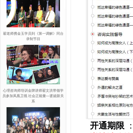
翟老师携金玉学员到《第一调解》同台
录制节目
心理咨询师培训金牌讲师翟文洪带领学
员参加凤凰卫视 社会正能量—婆媳新关
系
开通期限