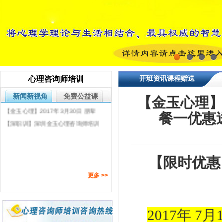
会
【金玉心理】2018年8月28日心理咨
询师技能成长专业委员会 《昆达里尼
【陪伴与依恋】深圳仙桐实验小学开
静心》训练
学典礼送给一年级新生家长们的一份
【金玉心理】伴侣性咨商 | 「吕嘉惠
大礼
性咨询理论与实务工作坊～以伴侣性
【金玉心理】心理咨询师职业资格替
议题为例 」学习反馈
代项目《心理咨询培训课程》公布第
【金玉心理】2018新年第一场雪带
1
2
3
4
一批对接机构名单
来心理学热闹的第一课堂
【金玉心理】深圳市心理咨询行业协
开班资讯课程赠送
心理咨询师培训
会心理咨询师技能成长专业委员会正
【警惕！】近期发生多起被虚假广告
式成立
误导学员报名事件
【金玉心理】17年心理咨询师职业规
新闻新视角
免费公益课
【金玉心理】
划指导讲座--为您的心理咨询师成长
【金玉心理】2017年3月30日 朋辈
餐一优惠
之路导航
案例督导提问训练中
【深职训】深圳金玉心理咨询师培训
2017年5月国考考前辅导课程已全面
启动
【限时优惠
更多 >>
2017
年
7月