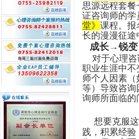
思源
远程
套餐
证咨询师的学
堂》
课程。报
长的漫漫征途
成长→锐变
对于心理咨
职业生涯中不
师个人因素（
等）导致咨询
询师所面临的
想要克服这
践，积累经验