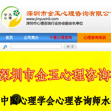
首页
公司简介
个案心理咨询
心理咨询培训
喜报 金玉心理--2024年5月心理咨询
基础项目培训考核捷报&精彩回顾
【金玉心理】心理咨询培训第265期
新班于2024年3月24日开班啦～～
【金玉心理】2022第二十一期团体
督导及提问训练 做为真实来访者的体
【金玉心理】2022年心理咨询师培
验与思考 学员学后感想
训第258期新班于2022年7月17日开
来听听金玉心理翟老师如何谈亲子关
班啦！！！
系的建立
2019年5月中国科学院心理研究所心
理咨询综合考试（深圳考点）圆满结
金玉心理的2018~~
束
【热烈祝贺】深圳金玉心理于2018
中科院心理咨询培训首次综合考试新
【家谱图】绘制在心理访谈中的运用
闻稿件评比荣获一等奖
深心协 心理咨询师技能成长专业委员
【婚姻与亲子】大疆百旺专题讲座