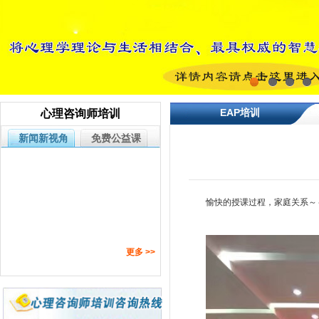
1
2
3
4
EAP培训
心理咨询师培训
新闻新视角
免费公益课
愉快的授课过程，家庭关系～
喜报 金玉心理--2024年5月心理咨询
基础项目培训考核捷报&精彩回顾
【金玉心理】心理咨询培训第265期
更多 >>
新班于2024年3月24日开班啦～～
【金玉心理】2022第二十一期团体
督导及提问训练 做为真实来访者的体
【金玉心理】2022年心理咨询师培
验与思考 学员学后感想
训第258期新班于2022年7月17日开
来听听金玉心理翟老师如何谈亲子关