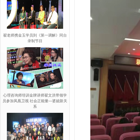
翟老师携金玉学员到《第一调解》同台
录制节目
心理咨询师培训金牌讲师翟文洪带领学
员参加凤凰卫视 社会正能量—婆媳新关
系