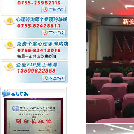
班啦！！！
系的建立
2019年5月中国科学院心理研究所心
理咨询综合考试（深圳考点）圆满结
金玉心理的2018~~
束
【热烈祝贺】深圳金玉心理于2018
中科院心理咨询培训首次综合考试新
【家谱图】绘制在心理访谈中的运用
闻稿件评比荣获一等奖
深心协 心理咨询师技能成长专业委员
【婚姻与亲子】大疆百旺专题讲座
会
【金玉心理】2018年8月28日心理咨
询师技能成长专业委员会 《昆达里尼
【陪伴与依恋】深圳仙桐实验小学开
静心》训练
学典礼送给一年级新生家长们的一份
【金玉心理】伴侣性咨商 | 「吕嘉惠
大礼
性咨询理论与实务工作坊～以伴侣性
【金玉心理】心理咨询师职业资格替
议题为例 」学习反馈
代项目《心理咨询培训课程》公布第
【金玉心理】2018新年第一场雪带
一批对接机构名单
来心理学热闹的第一课堂
【金玉心理】深圳市心理咨询行业协
会心理咨询师技能成长专业委员会正
【警惕！】近期发生多起被虚假广告
式成立
误导学员报名事件
【金玉心理】17年心理咨询师职业规
划指导讲座--为您的心理咨询师成长
【金玉心理】2017年3月30日 朋辈
之路导航
案例督导提问训练中
【深职训】深圳金玉心理咨询师培训
2017年5月国考考前辅导课程已全面
启动